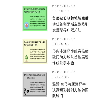
2026-07-17
12:03:15
鲁尼被伯明翰城解雇后
转任普利茅斯主教练引
发足球界广泛关注
2026-07-17
11:05:55
马内非洲杯小组赛推射
破门助力球队首胜展现
锋线杀手本色
2026-07-17
10:07:38
雅赞·奈马特亚洲杯半
决赛精彩挑射力破韩国
队球门