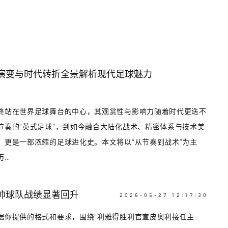
演变与时代转折全景解析现代足球魅力
终站在世界足球舞台的中心，其观赏性与影响力随着时代更迭不
节奏的“英式足球”，到如今融合大陆化战术、精密体系与技术美
，更是一部浓缩的足球进化史。本文将以“从节奏到战术”为主
..
帅球队战绩显著回升
2026-05-27 12:17:30
据你提供的格式和要求，围绕“利雅得胜利官宣皮奥利接任主