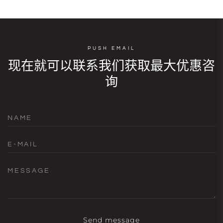
PUSH EMAIL
现在就可以联系我们获取最大优惠咨
询
NAME
E-MAIL
MESSAGE
Send message