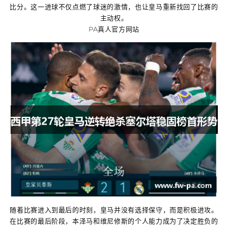
比分。这一进球不仅点燃了球迷的激情，也让皇马重新找回了比赛的
主动权。
PA真人官方网站
随着比赛进入到最后的时刻，皇马并没有选择保守，而是积极进攻。
在比赛的最后阶段，本泽马和维尼修斯的个人能力成为了决定胜负的