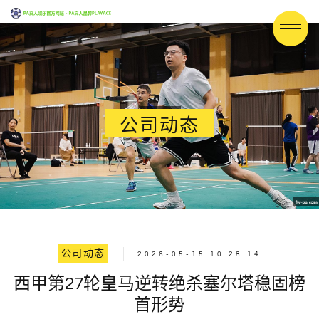
公司动态
公司动态
2026-05-15 10:28:14
西甲第27轮皇马逆转绝杀塞尔塔稳固榜
首形势