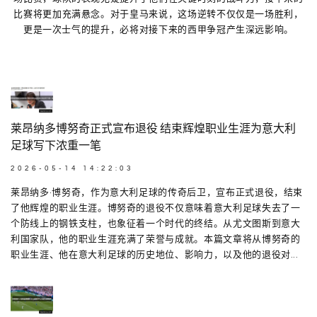
比赛将更加充满悬念。对于皇马来说，这场逆转不仅仅是一场胜利，
更是一次士气的提升，必将对接下来的西甲争冠产生深远影响。
莱昂纳多博努奇正式宣布退役 结束辉煌职业生涯为意大利
足球写下浓重一笔
2026-05-14 14:22:03
莱昂纳多·博努奇，作为意大利足球的传奇后卫，宣布正式退役，结束
了他辉煌的职业生涯。博努奇的退役不仅意味着意大利足球失去了一
个防线上的钢铁支柱，也象征着一个时代的终结。从尤文图斯到意大
利国家队，他的职业生涯充满了荣誉与成就。本篇文章将从博努奇的
职业生涯、他在意大利足球的历史地位、影响力，以及他的退役对...