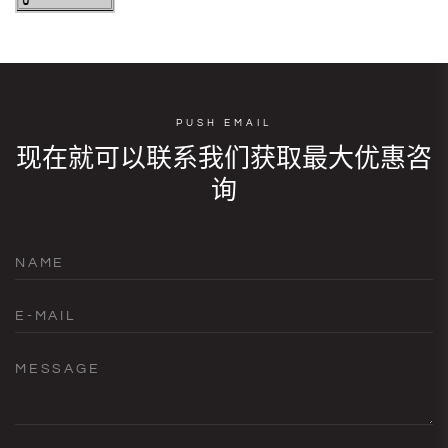
PUSH EMAIL
现在就可以联系我们获取最大优惠咨
询
NAME
E-MAIL
MESSAGE