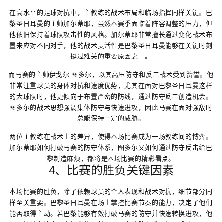
在高水平的足球对抗中，主教练的战术布局和临场指挥同样关键。巴
黎圣日耳曼的主帅加尔蒂耶，虽然本赛季面临着阵容调整的压力，但
他依旧保持着球队攻击性的风格。加尔蒂耶非常擅长通过变化战术布
置来应对不同对手，他的战术灵活性是巴黎圣日耳曼能够在关键时刻
挺过难关的重要原因之一。
而马赛的主帅伊戈尔·图多尔，以其高压防守和反击战术受到赞誉。他
非常注重球员的身体对抗和速度优势，尤其在面对巴黎圣日耳曼这样
的大球队时，他更倾向于布置严密的防线，通过防守反击创造机会。
图多尔的战术思想强调集体防守与快速进攻，因此马赛在面对强敌时
总能保持一定的威胁。
两位主教练在战术上的差异，使得本场比赛成为一场教练间的博弈。
加尔蒂耶如何打破马赛的防守体系，图多尔又如何通过防守反击给巴
黎制造麻烦，都将是本场比赛的精彩看点。
4、比赛的胜负关键因素
本场比赛的胜负，除了依赖球员的个人表现和战术对抗，细节部分同
样至关重要。巴黎圣日耳曼在场上掌控比赛节奏的能力，决定了他们
能否取得主动。若巴黎能够有效打破马赛的防守并快速转换进攻，他