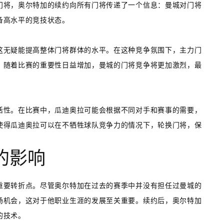
门将，奥尔特加的续约向所有门将传递了一个信息：曼城对门将
备高水平的竞技状态。
这无疑能提高整体门将群体的水平。在这种竞争氛围下，主力门
。随着比赛的重要性日益增加，曼城的门将竞争将更加激烈，最
活性。在比赛中，瓜迪奥拉可能会根据不同对手和赛事的需要，
使得瓜迪奥拉可以在不牺牲球队竞争力的情况下，轮换门将，保
的影响
重要转折点。尽管奥尔特加在过去的赛季中并没有担任过曼城的
场机会，这对于他职业生涯的发展至关重要。续约后，奥尔特加
的技术。