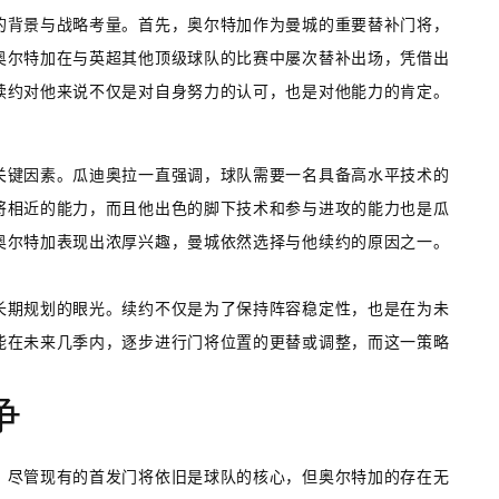
的背景与战略考量。首先，奥尔特加作为曼城的重要替补门将，
奥尔特加在与英超其他顶级球队的比赛中屡次替补出场，凭借出
续约对他来说不仅是对自身努力的认可，也是对他能力的肯定。
关键因素。瓜迪奥拉一直强调，球队需要一名具备高水平技术的
将相近的能力，而且他出色的脚下技术和参与进攻的能力也是瓜
奥尔特加表现出浓厚兴趣，曼城依然选择与他续约的原因之一。
长期规划的眼光。续约不仅是为了保持阵容稳定性，也是在为未
能在未来几季内，逐步进行门将位置的更替或调整，而这一策略
争
。尽管现有的首发门将依旧是球队的核心，但奥尔特加的存在无