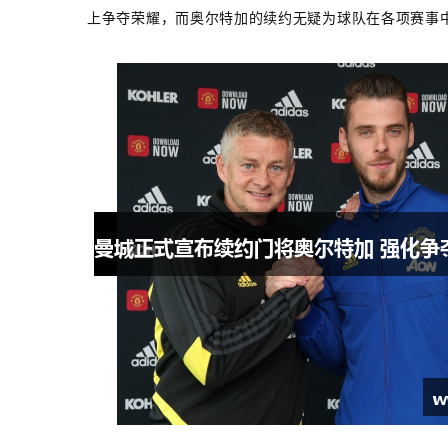
上争夺荣耀，而奥尔特加的续约无疑为球队在各项赛事