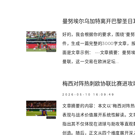
曼努埃尔乌加特离开巴黎圣日
好的，我会根据你的要求，围绕“曼努
件，生成一篇完整的3000字文章
面是文章示例： ---文章摘要：曼
曼联，这一交易在欧洲足坛...
梅西对阵热刺欧协联比赛进攻
2026-05-10 16:09:49
文章摘要的内容：本文以“梅西对阵
表现与战术价值展开系统性解读。文
指出其不仅体现在进球与助攻等直观
创造。随后，正文从四个维度展开深入.