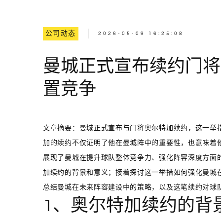
公司动态
2026-05-09 16:25:08
曼城正式宣布续约门将
置竞争
文章摘要：曼城正式宣布与门将奥尔特加续约，这一举
加的续约不仅证明了他在曼城阵中的重要性，也意味着
展现了曼城在提升球队整体竞争力、强化阵容深度方面
加续约的背景和意义；接着探讨这一举措如何强化曼城
总结曼城在未来阵容建设中的策略，以及这笔续约对球
1、奥尔特加续约的背