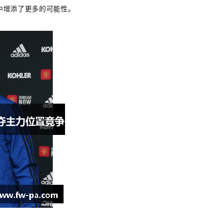
中增添了更多的可能性。