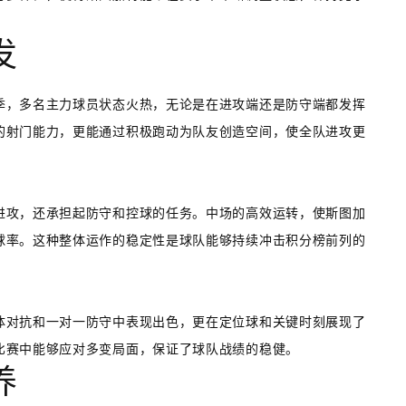
发
季，多名主力球员状态火热，无论是在进攻端还是防守端都发挥
的射门能力，更能通过积极跑动为队友创造空间，使全队进攻更
进攻，还承担起防守和控球的任务。中场的高效运转，使斯图加
球率。这种整体运作的稳定性是球队能够持续冲击积分榜前列的
体对抗和一对一防守中表现出色，更在定位球和关键时刻展现了
比赛中能够应对多变局面，保证了球队战绩的稳健。
养