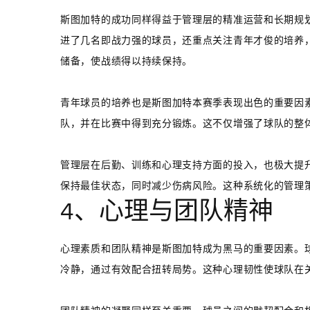
斯图加特的成功同样得益于管理层的精准运营和长期规划
进了几名即战力强的球员，还重点关注青年才俊的培养
储备，使战绩得以持续保持。
青年球员的培养也是斯图加特本赛季表现出色的重要因
队，并在比赛中得到充分锻炼。这不仅增强了球队的整
管理层在后勤、训练和心理支持方面的投入，也极大提
保持最佳状态，同时减少伤病风险。这种系统化的管理
4、心理与团队精神
心理素质和团队精神是斯图加特成为黑马的重要因素。
冷静，通过有效配合扭转局势。这种心理韧性使球队在