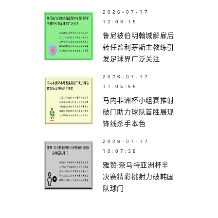
2026-07-17
12:03:15
鲁尼被伯明翰城解雇后
转任普利茅斯主教练引
发足球界广泛关注
2026-07-17
11:05:55
马内非洲杯小组赛推射
破门助力球队首胜展现
锋线杀手本色
2026-07-17
10:07:38
雅赞·奈马特亚洲杯半
决赛精彩挑射力破韩国
队球门