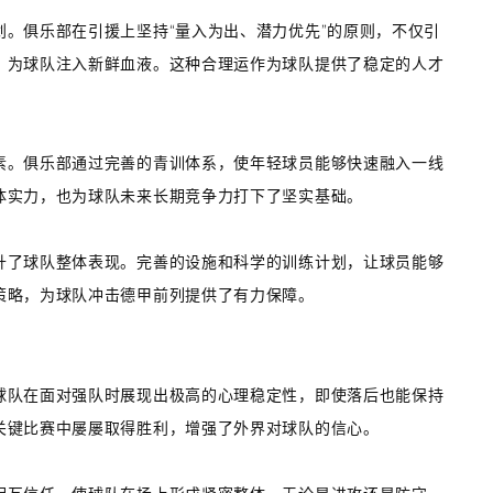
。俱乐部在引援上坚持“量入为出、潜力优先”的原则，不仅引
，为球队注入新鲜血液。这种合理运作为球队提供了稳定的人才
素。俱乐部通过完善的青训体系，使年轻球员能够快速融入一线
体实力，也为球队未来长期竞争力打下了坚实基础。
升了球队整体表现。完善的设施和科学的训练计划，让球员能够
策略，为球队冲击德甲前列提供了有力保障。
球队在面对强队时展现出极高的心理稳定性，即使落后也能保持
关键比赛中屡屡取得胜利，增强了外界对球队的信心。