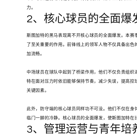
力。
2、核心球员的全面爆
斯图加特的黑马表现离不开核心球员的全面爆发。本赛
了至关重要的作用。前锋线上的领军人物不仅具备出色
加流畅。
中场球员在球队中起到了桥梁作用，他们不仅负责组织
特在面对压力时依旧能够保持节奏，减少失误，提高控
关键因素。
此外，防守端的核心球员同样功不可没。他们不仅在身
临门一脚的冷静。核心球员的全面爆发，使斯图加特在
3、管理运营与青年培