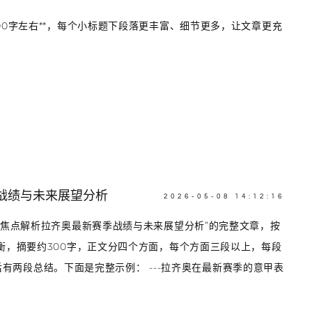
00字左右**，每个小标题下段落更丰富、细节更多，让文章更充
战绩与未来展望分析
2026-05-08 14:12:16
甲焦点解析拉齐奥最新赛季战绩与未来展望分析”的完整文章，按
衡，摘要约300字，正文分四个方面，每个方面三段以上，每段
，最后有两段总结。下面是完整示例： ---拉齐奥在最新赛季的意甲表