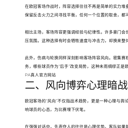
在欧冠客场作战时，阵容选择往往不再是简单的实力堆
保留反击火力之间寻找平衡，任何一个位置的取舍，都
相比主场，客场阵容更强调经验与纪律性。许多豪门会
压氛围。这种选择有时会牺牲速度与冲击力，却换来整
此外，伤病与轮换同样深刻影响客场阵容风向。密集赛
务，哪些球员作为“后手”改变局势，这种未雨绸缪正是
PA真人官方网站
二、风向博弈心理暗战
欧冠客场的“风向”不仅指战术趋势，更是一种心理与舆
响球员的心态，为比赛埋下伏笔。
在强强对话中，先声夺人的往往是心理优势。客队如果