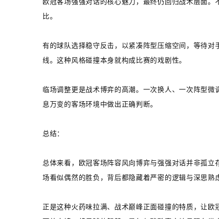
欧冠客场强强对话的核心魅力，最终仍回归战术层面。
比。
有的球队选择稳守反击，以紧凑阵型压缩空间，等待对
线。这种风格碰撞本身就构成比赛的戏剧性。
临场调整更是战术博弈的高潮。一次换人、一次阵型微
息万变的客场环境中做出正确判断。
总结：
总体来看，欧冠客场阵容风向博弈与强强对话并非孤立
场看似偶然的胜负，背后都隐藏着严密的逻辑与深思熟
正是这种火药味拉满、战术巅峰正面碰撞的特质，让欧