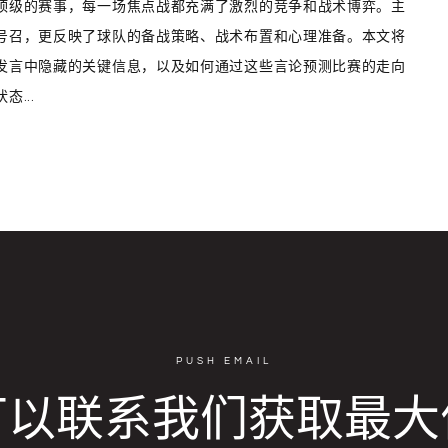
顶级的赛事，每一场焦点战都充满了激烈的竞争和战术博弈。主
号召，更反映了球队的备战策略、战术布置和心理准备。本文将
发言中隐藏的关键信息，以及如何通过这些言论预测比赛的走向
...
PUSH EMAIL
可以联系我们获取最大