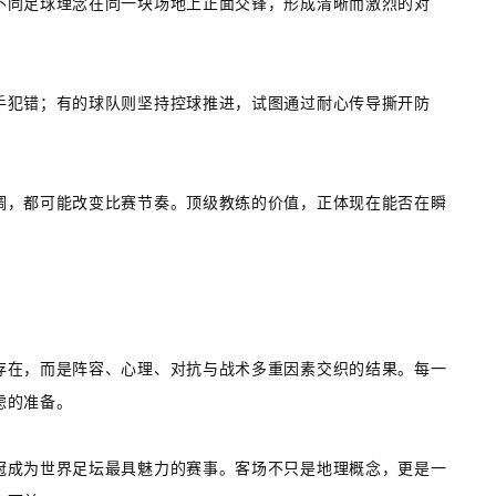
不同足球理念在同一块场地上正面交锋，形成清晰而激烈的对
手犯错；有的球队则坚持控球推进，试图通过耐心传导撕开防
调，都可能改变比赛节奏。顶级教练的价值，正体现在能否在瞬
存在，而是阵容、心理、对抗与战术多重因素交织的结果。每一
虑的准备。
冠成为世界足坛最具魅力的赛事。客场不只是地理概念，更是一