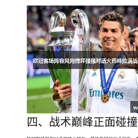
四、战术巅峰正面碰撞