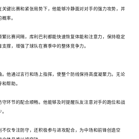
在关键比赛和紧张局势下，他能够冷静面对对手的强力攻势，并
的概率。
频繁比赛间隔，库利巴利都能快速恢复体能和注意力，保持稳定
靠支撑，增强了球队在赛季中的整体竞争力。
袖。他通过言行和场上指挥，使整个防线保持高度凝聚力。无论
导和帮助。
防守环节的配合顺畅。他能够及时提醒队友注意对手的跑位和战
少。
利不仅专注防守，还积极参与进攻配合，为中场和前锋创造空