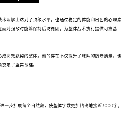
战术理解上达到了顶级水平，也通过稳定的体能和出色的心理素
在面对强敌时能够保持后防稳固，为整体战术执行提供可靠基
形成高效默契的整体。他的存在不仅提升了球队的防守质量，也
绩奠定了坚实基础。
以进一步扩展每个自然段，使整体字数更加精确地接近3000字，