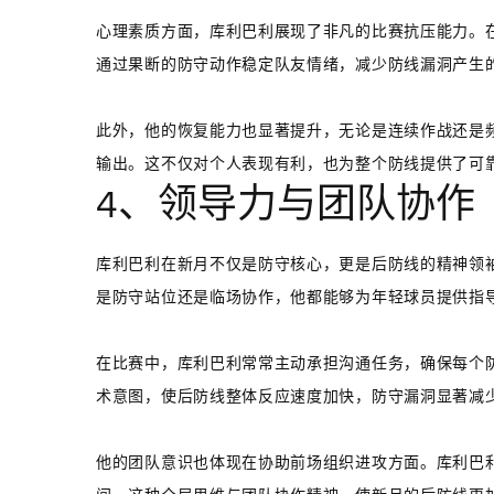
心理素质方面，库利巴利展现了非凡的比赛抗压能力。
通过果断的防守动作稳定队友情绪，减少防线漏洞产生
此外，他的恢复能力也显著提升，无论是连续作战还是
输出。这不仅对个人表现有利，也为整个防线提供了可
4、领导力与团队协作
库利巴利在新月不仅是防守核心，更是后防线的精神领
是防守站位还是临场协作，他都能够为年轻球员提供指
在比赛中，库利巴利常常主动承担沟通任务，确保每个
术意图，使后防线整体反应速度加快，防守漏洞显著减
他的团队意识也体现在协助前场组织进攻方面。库利巴