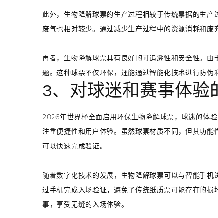
此外，生物降解球票的生产过程相较于传统票据的生产
废气也相对较少。通过减少生产过程中的资源消耗和废
再者，生物降解球票具有良好的可追溯性和安全性。由
题。这种球票不仅环保，还能通过智能化技术进行防伪
3、对球迷和赛事体验
2026年世界杯全面启用环保生物降解球票，球迷的体
注重便捷性和用户体验。虽然球票材质不同，但其功能
可以快速完成验证。
随着数字化技术的发展，生物降解球票可以与智能手机
过手机完成入场验证，避免了传统纸质票可能存在的损
事，享受无缝的入场体验。