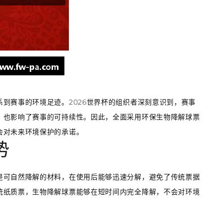
到赛事的环境足迹。2026世界杯的组织者深刻意识到，赛事
，也影响了赛事的可持续性。因此，全面采用环保生物降解球票
会对未来环境保护的承诺。
势
是可自然降解的材料，在使用后能够迅速分解，避免了传统票据
统纸质票，生物降解球票能够在短时间内完全降解，不会对环境