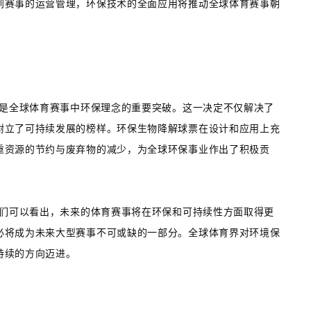
到赛事的运营管理，环保技术的全面应用将推动全球体育赛事朝
，是全球体育赛事中环保理念的重要突破。这一决定不仅解决了
树立了可持续发展的榜样。环保生物降解球票在设计和应用上充
重资源的节约与废弃物的减少，为全球环保事业作出了积极贡
我们可以看出，未来的体育赛事将在环保和可持续性方面取得更
必将成为未来大型赛事不可或缺的一部分。全球体育界对环境保
持续的方向迈进。