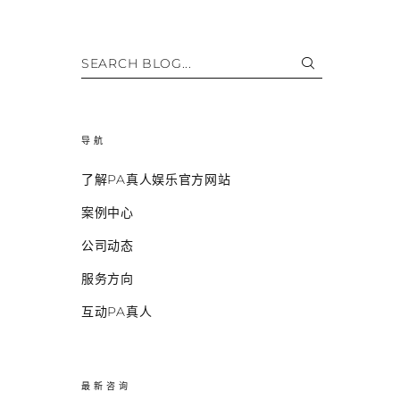
SEARCH BLOG...
导航
了解PA真人娱乐官方网站
案例中心
公司动态
服务方向
互动PA真人
最新咨询