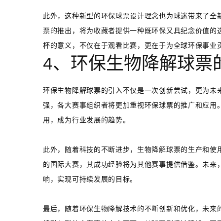
此外，这种新型的环保球票设计理念也为球迷带来了全
票的推出，将为收藏者提供一种既环保又具纪念价值的
杯的意义，不仅在于观看比赛，更在于为全球环保事业
4、环保生物降解球票
环保生物降解球票的引入不仅是一次创新尝试，更为未
强，各大赛事组织者将更加重视环保球票的推广和应用
用，成为行业发展的趋势。
此外，随着科技的不断进步，生物降解球票的生产和使用
的国际大赛，其成功经验将为其他赛事提供借鉴。未来
响，实现可持续发展的目标。
最后，随着环保生物降解技术的不断创新和优化，未来