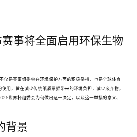
宣布赛事将全面启用环保生物
定不仅是赛事组委会在环境保护方面的积极举措，也是全球体育
的使用，旨在减少传统纸质票据带来的环境负担，减少废弃物，
026世界杯组委会为何做出这一决定，以及这一举措的意义、
的背景