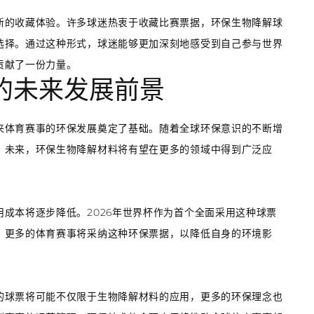
新的收藏体验。许多球迷热衷于收藏比赛票据，环保生物降解球
选择。通过这种形式，球迷能够更加深刻地感受到自己参与世界
贡献了一份力量。
的未来发展前景
来体育赛事的环保发展奠定了基础。随着全球环保意识的不断增
。未来，环保生物降解材料将有望在更多的领域中得到广泛应
成本将逐步降低。2026年世界杯作为首个全面采用这种球票
，更多的体育赛事将采纳这种环保票据，以降低自身的环境影
的球票将可能不仅限于生物降解材料的应用，更多的环保理念也