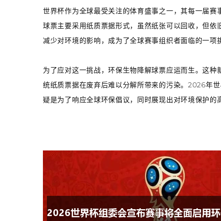
世界杯作为全球最受关注的体育盛事之一，其每一届赛
球票主要采用纸质票据形式，虽然纸张可以回收，但依
减少对环境的影响，成为了全球赛事组织者面临的一项
为了应对这一挑战，环保生物降解球票应运而生。这种
统纸质票据在废弃后难以分解所带来的污染。2026年
疑是为了响应全球环保倡议，同时展现出对环境保护的