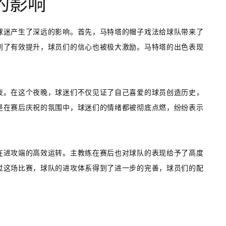
的影响
球迷产生了深远的影响。首先，马特塔的帽子戏法给球队带来了
到了有效提升，球员们的信心也被极大激励。马特塔的出色表现
夜。在这个夜晚，球迷们不仅见证了自己喜爱的球员创造历史，
是在赛后庆祝的氛围中，球迷们的情绪都被彻底点燃，纷纷表示
在进攻端的高效运转。主教练在赛后也对球队的表现给予了高度
过这场比赛，球队的进攻体系得到了进一步的完善，球员们的配