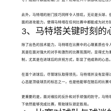
此外，马特塔的射门技巧同样令人惊叹。无论是头球、
面的进攻能力，使得马特塔在任何比赛中都能成为对方
3、马特塔关键时刻的
除了出色的技术能力，马特塔在比赛中的心理素质也令
其是在面对强大的对手和激烈的比赛氛围时，显得尤为
制，尤其是在进球后的庆祝方式，彰显了他成熟的心态
在首个进球后，尽管球队取得领先，马特塔并没有显得
心态是顶级球员的标志之一，也是他能够在随后的比赛
更重要的是，面对维拉的反扑和对手顽强的防守，马特
下依然能够完成比赛，帮助球队锁定胜局。