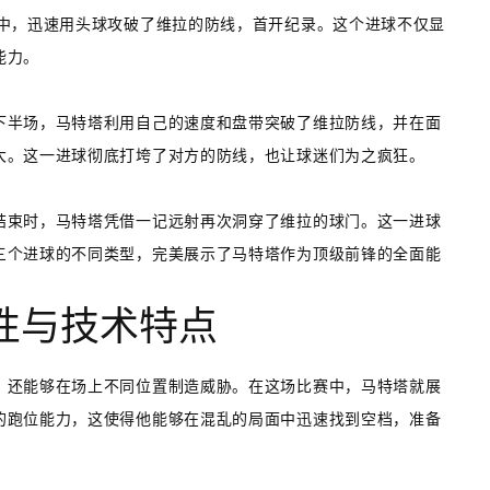
传中，迅速用头球攻破了维拉的防线，首开纪录。这个进球不仅显
能力。
下半场，马特塔利用自己的速度和盘带突破了维拉防线，并在面
大。这一进球彻底打垮了对方的防线，也让球迷们为之疯狂。
结束时，马特塔凭借一记远射再次洞穿了维拉的球门。这一进球
三个进球的不同类型，完美展示了马特塔作为顶级前锋的全面能
性与技术特点
，还能够在场上不同位置制造威胁。在这场比赛中，马特塔就展
的跑位能力，这使得他能够在混乱的局面中迅速找到空档，准备