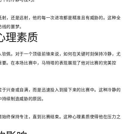
低射，还是远射，他的每一次进攻都是精准且有威胁的。这种全
防线的噩梦。
心理素质
人钦佩。对于一个顶级前锋来说，如何在关键时刻保持冷静，尤
重要。在本场比赛中，马特塔的表现展现了他对比赛的完美控
。
过于兴奋或自满，而是迅速投入到接下来的比赛中。这种冷静的
中持续制造威胁的原因。
塔始终保持专注，直到比赛结束。这种心理素质使得他在压力之