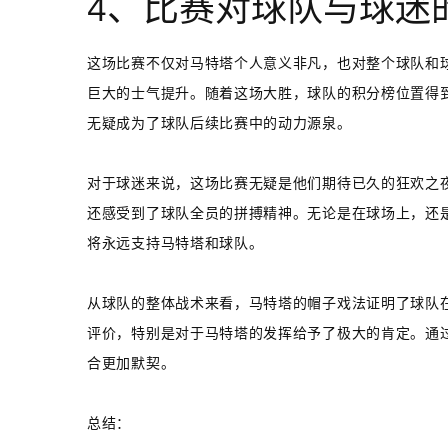
4、比赛对球队与球迷
这场比赛不仅对马特塔个人意义非凡，也对整个球队和
巨大的士气提升。随着这场大胜，球队的积分榜位置得
无疑成为了球队后续比赛中的动力源泉。
对于球迷来说，这场比赛无疑是他们期待已久的狂欢之
还感受到了球队全员的拼搏精神。无论是在球场上，还
将永远支持马特塔和球队。
从球队的整体战术来看，马特塔的帽子戏法证明了球队
评价，特别是对于马特塔的发挥给予了极大的肯定。通
合更加默契。
总结：