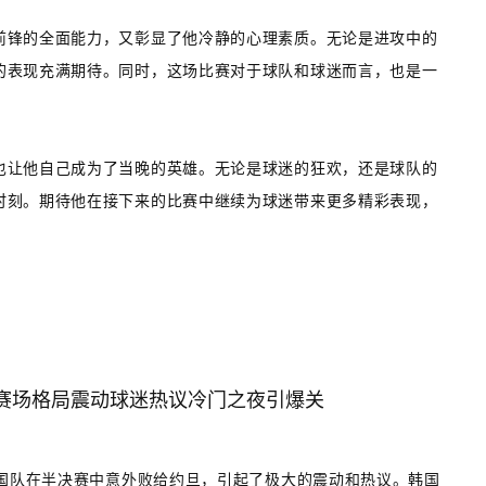
前锋的全面能力，又彰显了他冷静的心理素质。无论是进攻中的
的表现充满期待。同时，这场比赛对于球队和球迷而言，也是一
也让他自己成为了当晚的英雄。无论是球迷的狂欢，还是球队的
时刻。期待他在接下来的比赛中继续为球迷带来更多精彩表现，
赛场格局震动球迷热议冷门之夜引爆关
国队在半决赛中意外败给约旦，引起了极大的震动和热议。韩国