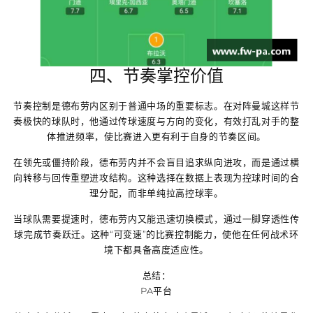
四、节奏掌控价值
节奏控制是德布劳内区别于普通中场的重要标志。在对阵曼城这样节
奏极快的球队时，他通过传球速度与方向的变化，有效打乱对手的整
体推进频率，使比赛进入更有利于自身的节奏区间。
在领先或僵持阶段，德布劳内并不会盲目追求纵向进攻，而是通过横
向转移与回传重塑进攻结构。这种选择在数据上表现为控球时间的合
理分配，而非单纯拉高控球率。
当球队需要提速时，德布劳内又能迅速切换模式，通过一脚穿透性传
球完成节奏跃迁。这种“可变速”的比赛控制能力，使他在任何战术环
境下都具备高度适应性。
总结：
PA平台