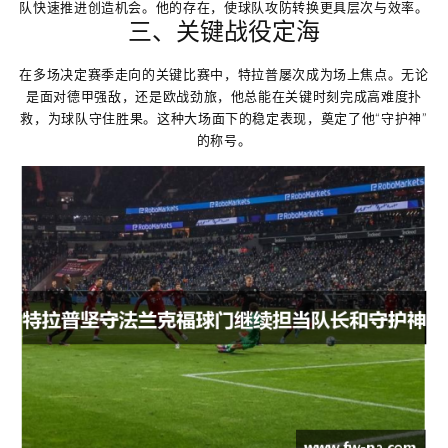
队快速推进创造机会。他的存在，使球队攻防转换更具层次与效率。
三、关键战役定海
在多场决定赛季走向的关键比赛中，特拉普屡次成为场上焦点。无论
是面对德甲强敌，还是欧战劲旅，他总能在关键时刻完成高难度扑
救，为球队守住胜果。这种大场面下的稳定表现，奠定了他“守护神”
的称号。