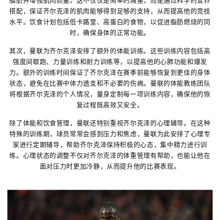
脂肪并增强肌肉质量。这不仅仅是简单的减重，而是通过科学的营养
搭配，保证齐尔克泽的肌肉能够得到足够的支持，从而提高他的竞技
水平。饮食计划包括低卡路里、高蛋白的食物，以促进脂肪燃烧的同
时，确保身体的正常功能。
其次，曼联为齐尔克泽安排了额外的体能训练。这些训练内容包括高
强度间歇跑、力量训练和耐力训练等，以提高他的心肺功能和爆发
力。额外的训练时间保证了齐尔克泽在赛季前能够恢复到更佳的身体
状态，避免在比赛中体力透支和不必要的伤病。曼联的体能教练团队
将根据齐尔克泽的个人情况，量身定制每一项训练内容，确保他的恢
复过程既高效又安全。
除了体能和饮食管理，曼联还特别重视齐尔克泽的心理辅导。在这种
特殊的训练期，球员常常会感到压力和焦虑，曼联为此安排了心理专
家进行定期辅导，帮助齐尔克泽保持积极的心态，集中精力进行训
练。心理状态的调整不仅对齐尔克泽的体重管理有帮助，也能让他在
面对压力时更加冷静，从而提升他的比赛表现。