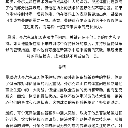
其次，齐尔克泽在技术方面依然具备巨大的潜力。虽然体重问题影响
了他的部分比赛表现，但他在场上的技术和视野依然不容忽视。如果
他能够控制体重，增强体能，他在赛场上的表现将更加出色，甚至有
可能成为曼联的重要一员。毕竟，曼联对齐尔克泽的信任不仅仅停留
在短期内，而是看中他在未来赛季的成长潜力。
最后，齐尔克泽能否克服体重问题，关键还在于他自身的努力和坚
持。如果他能够在接下来的训练中保持良好的态度，并持续坚持俱乐
部的管理措施，那么他有可能在新赛季中迎来崭新的突破，展现出更
强的竞技状态，成为球队不可或缺的一员。
总结：
曼联确认齐尔克泽因体重超标进行额外训练备战新赛季的举措，体现
了俱乐部对球员管理的高度重视。齐尔克泽面临的体重问题虽然是他
职业生涯中的一大挑战，但通过曼联全方位的支持和帮助，他有望克
服这一困难，恢复到最佳状态。曼联不仅注重球员的技术发展，更关
心他们的身体和心理状态，这为球员的长期成长奠定了坚实的基础。
最终，齐尔克泽能否在新赛季中迎来突破，取决于他是否能够通过额
外训练、饮食控制和心理调节，解决体重问题并提高竞技水平。随着
新赛季的到来，齐尔克泽的表现无疑将成为曼联球迷关注的焦点。对