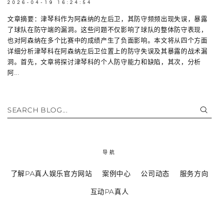
2026-04-19 16:24:54
文章摘要：津琴科作为阿森纳的左后卫，其防守频频出现失误，暴露
了球队在防守端的漏洞。这些问题不仅影响了球队的整体防守表现，
也对阿森纳在多个比赛中的成绩产生了负面影响。本文将从四个方面
详细分析津琴科在阿森纳左后卫位置上的防守失误及其暴露的战术漏
洞。首先，文章将探讨津琴科的个人防守能力和缺陷，其次，分析
阿...
SEARCH BLOG...
导航
了解PA真人娱乐官方网站
案例中心
公司动态
服务方向
互动PA真人