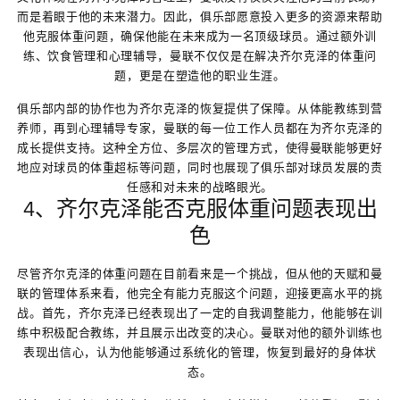
而是着眼于他的未来潜力。因此，俱乐部愿意投入更多的资源来帮助
他克服体重问题，确保他能在未来成为一名顶级球员。通过额外训
练、饮食管理和心理辅导，曼联不仅仅是在解决齐尔克泽的体重问
题，更是在塑造他的职业生涯。
俱乐部内部的协作也为齐尔克泽的恢复提供了保障。从体能教练到营
养师，再到心理辅导专家，曼联的每一位工作人员都在为齐尔克泽的
成长提供支持。这种全方位、多层次的管理方式，使得曼联能够更好
地应对球员的体重超标等问题，同时也展现了俱乐部对球员发展的责
任感和对未来的战略眼光。
4、齐尔克泽能否克服体重问题表现出
色
尽管齐尔克泽的体重问题在目前看来是一个挑战，但从他的天赋和曼
联的管理体系来看，他完全有能力克服这个问题，迎接更高水平的挑
战。首先，齐尔克泽已经表现出了一定的自我调整能力，他能够在训
练中积极配合教练，并且展示出改变的决心。曼联对他的额外训练也
表现出信心，认为他能够通过系统化的管理，恢复到最好的身体状
态。