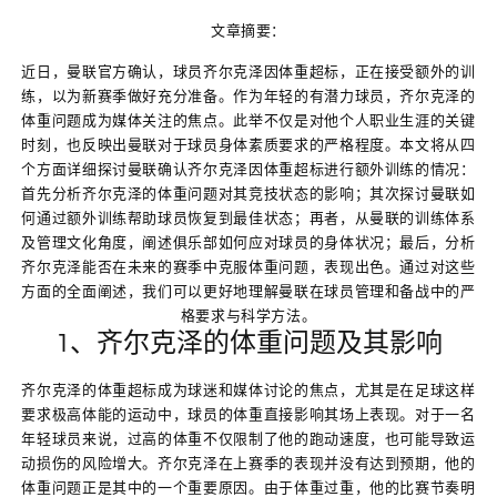
文章摘要：
近日，曼联官方确认，球员齐尔克泽因体重超标，正在接受额外的训
练，以为新赛季做好充分准备。作为年轻的有潜力球员，齐尔克泽的
体重问题成为媒体关注的焦点。此举不仅是对他个人职业生涯的关键
时刻，也反映出曼联对于球员身体素质要求的严格程度。本文将从四
个方面详细探讨曼联确认齐尔克泽因体重超标进行额外训练的情况：
首先分析齐尔克泽的体重问题对其竞技状态的影响；其次探讨曼联如
何通过额外训练帮助球员恢复到最佳状态；再者，从曼联的训练体系
及管理文化角度，阐述俱乐部如何应对球员的身体状况；最后，分析
齐尔克泽能否在未来的赛季中克服体重问题，表现出色。通过对这些
方面的全面阐述，我们可以更好地理解曼联在球员管理和备战中的严
格要求与科学方法。
1、齐尔克泽的体重问题及其影响
齐尔克泽的体重超标成为球迷和媒体讨论的焦点，尤其是在足球这样
要求极高体能的运动中，球员的体重直接影响其场上表现。对于一名
年轻球员来说，过高的体重不仅限制了他的跑动速度，也可能导致运
动损伤的风险增大。齐尔克泽在上赛季的表现并没有达到预期，他的
体重问题正是其中的一个重要原因。由于体重过重，他的比赛节奏明