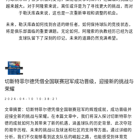
越来越大。对于阿隆索来说，离任或许是为了寻找更大的挑战，而对
于勒沃库森来说，这也是一次重新审视和调整的机会。
未来，勒沃库森如何找到合适的继任者，如何保持球队的竞技状态，
将是俱乐部面临的重要课题。无论如何，阿隆索的执教经历已经为这
支球队留下了深刻的印记，未来的道路仍然充满希望。
切斯特菲尔德凭借全国联赛冠军成功晋级，迎接新的挑战与
荣耀
2026-04-10 10:38:21
文章摘要：切斯特菲尔德凭借全国联赛冠军的辉煌成就，成功晋级并
迎接全新的挑战与荣耀。在本篇文章中，我们将深入探讨切斯特菲尔
德的成就如何为其带来了新的机遇，涵盖球队的历史背景、此次夺冠
的艰辛历程、未来的挑战以及球迷和社区的支持等方面。通过详细的
分析，我们不仅能够看到这支队伍的崛起之路，也能感受到体育竞