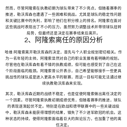
然而，尽管阿隆索在执教初期为球队带来了不少亮点，但随着赛季的
推进，勒沃库森也遭遇了一些困难和挑战。尤其是球队的稳定性问题
和关键比赛中的失利，影响了他们在积分榜上的排名。阿隆索在面对
这些挑战时表现出了不小的压力，虽然努力调整战术并带领球队扭转
局势，但最终还是决定在赛季结束后离开。
2、阿隆索离任的原因分析
哈维·阿隆索离开勒沃库森的决定，首先与个人职业规划密切相关。作
为一名年轻的主帅，阿隆索显然对自己的职业发展有着明确的规划。
尽管他在勒沃库森有着不错的执教成绩，但可能也感受到了自己在这
个阶段面临的瓶颈。阿隆索曾公开表示，自己希望能够接手一些更具
挑战性的球队或是进入更高水平的联赛，而这一目标可能无法通过继
续执教勒沃库森来实现。
其次，勒沃库森近期的战绩不稳定，也是促使阿隆索做出离任决定的
一个因素。尽管阿隆索执教初期成绩优秀，但随着赛季的推进，球队
的表现逐渐起伏不定。特别是在欧战和德甲联赛中的一些关键战役
中，勒沃库森未能获得理想的结果，错失了不少进军欧冠的机会。这
种状态的持续，使得阿隆索面临着巨大的舆论压力，也加重了他的离
任决定。