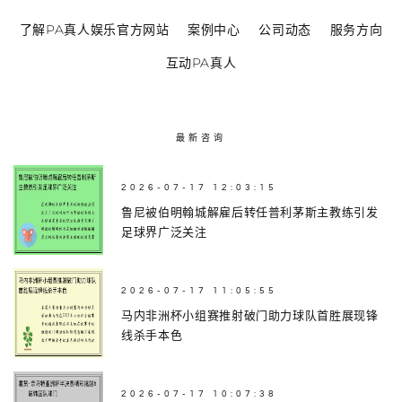
了解PA真人娱乐官方网站
案例中心
公司动态
服务方向
互动PA真人
最新咨询
2026-07-17 12:03:15
鲁尼被伯明翰城解雇后转任普利茅斯主教练引发
足球界广泛关注
2026-07-17 11:05:55
马内非洲杯小组赛推射破门助力球队首胜展现锋
线杀手本色
2026-07-17 10:07:38