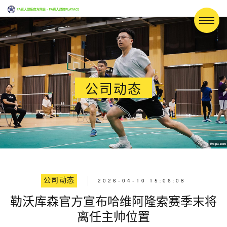
公司动态
公司动态
2026-04-10 15:06:08
勒沃库森官方宣布哈维阿隆索赛季末将
离任主帅位置