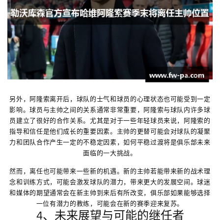
另外，阿隆索离开后，球队的士气和球员的心理状态也可能受到一定
影响。球员与主帅之间的关系通常非常重要，阿隆索与球队内许多球
员建立了很好的合作关系。尤其是对于一些年轻球员来说，阿隆索的
指导和信任是他们成长的重要因素。主帅的更替可能会对球队的凝聚
力和团队合作产生一定的不稳定因素，如何平稳过渡将是俱乐部未来
面临的一大挑战。
然而，离任也可能带来一些新的机遇。新的主帅若能带来新的战术理
念和训练方式，可能会激发球队的潜力，带来更大的发展空间。球迷
和媒体的期望通常会在新主帅到来后有所改变，俱乐部如果能够选择
一位有潜力的教练，可能会在新的赛季迎来复苏。
4、未来展望与可能的继任者