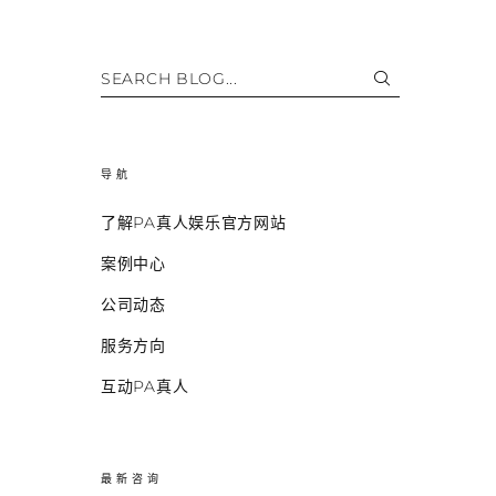
SEARCH BLOG...
导航
了解PA真人娱乐官方网站
案例中心
公司动态
服务方向
互动PA真人
最新咨询