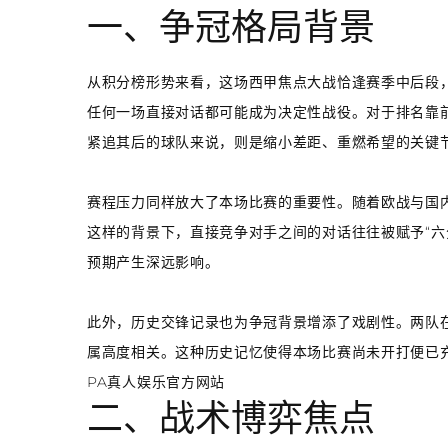
一、争冠格局背景
从积分榜形势来看，这场西甲焦点大战恰逢赛季中后段
任何一场直接对话都可能成为决定性战役。对于排名靠
紧追其后的球队来说，则是缩小差距、重燃希望的关键
赛程压力同样放大了本场比赛的重要性。随着欧战与国
这样的背景下，直接竞争对手之间的对话往往被赋予“六
预期产生深远影响。
此外，历史交锋记录也为争冠背景增添了戏剧性。两队
属高度相关。这种历史记忆使得本场比赛尚未开打便已
PA真人娱乐官方网站
二、战术博弈焦点