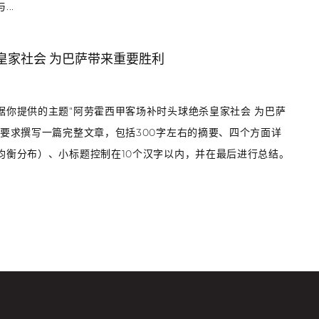
..
皇家社会 为巴萨带来重要胜利
据你提供的主题“阿劳霍西甲客场补时头球绝杀皇家社会 为巴萨
要求撰写一篇完整文章，包括300字左右的摘要、四个方面详
均衡分布）、小标题控制在10个汉字以内，并在最后进行总结。