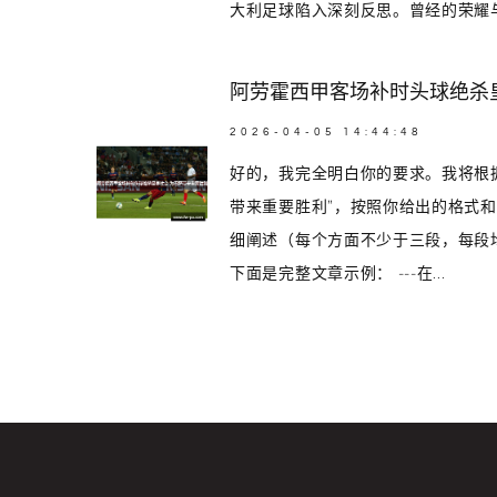
大利足球陷入深刻反思。曾经的荣耀与.
阿劳霍西甲客场补时头球绝杀
2026-04-05 14:44:48
好的，我完全明白你的要求。我将根
带来重要胜利”，按照你给出的格式和
细阐述（每个方面不少于三段，每段
下面是完整文章示例： ---在...