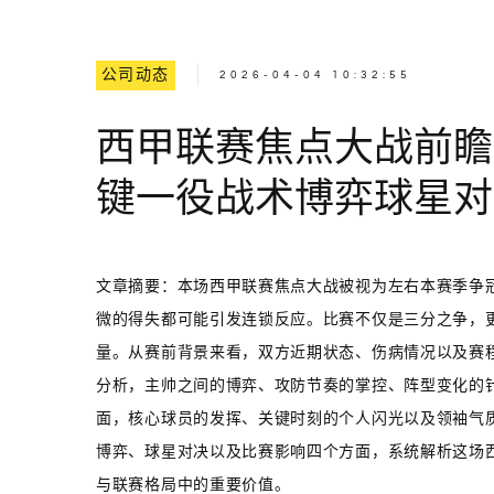
公司动态
2026-04-04 10:32:55
西甲联赛焦点大战前瞻
键一役战术博弈球星对
文章摘要：本场西甲联赛焦点大战被视为左右本赛季争
微的得失都可能引发连锁反应。比赛不仅是三分之争，
量。从赛前背景来看，双方近期状态、伤病情况以及赛
分析，主帅之间的博弈、攻防节奏的掌控、阵型变化的
面，核心球员的发挥、关键时刻的个人闪光以及领袖气
博弈、球星对决以及比赛影响四个方面，系统解析这场
与联赛格局中的重要价值。