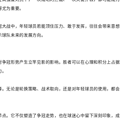
得尤为重要。
冠大战中，年轻球员若能顶住压力、敢于发挥，往往会带来意想
示球队未来的发展方向。
对争冠形势产生立竿见影的影响。胜者可以在心理和积分上占据
力。
择。无论是轮换策略、战术取向，还是对年轻球员的使用，都会
节点。它不仅塑造了争冠走势，也在球迷心中留下深刻印象，成