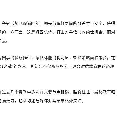
，争冠形势已逐渐明朗。领先与追赶之间的分差并不安全，使得
前的一方而言，这是巩固优势、打击对手信心的绝佳机会；而对
节点。
内赛事的多线推进，球队体能消耗明显，轮换策略面临考验。在
分之战”的含义，其结果不仅影响积分，更会对后续赛程的心理
在过去几个赛季中多次在关键节点相遇，胜负往往与最终冠军归
充满张力，也让球迷与媒体对其结果格外关注。