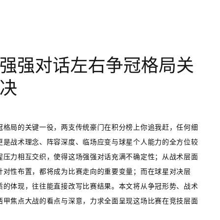
强强对话左右争冠格局关
决
冠格局的关键一役，两支传统豪门在积分榜上你追我赶，任何细
更是战术理念、阵容深度、临场应变与球星个人能力的全方位较
程压力相互交织，使得这场强强对话充满不确定性；从战术层面
针对性布置，都将成为比赛走向的重要变量；而在球星对决层
质的体现，往往能直接改写比赛结果。本文将从争冠形势、战术
西甲焦点大战的看点与深意，力求全面呈现这场比赛在竞技层面