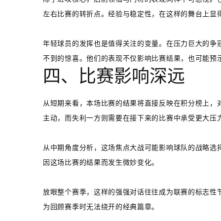
左右比赛的转折点。经验与稳定性，在这样的舞台上显
年轻球员的发挥也是值得关注的变量。在压力巨大的争
不到的惊喜。他们的表现不仅影响比赛结果，也可能预
四、比赛影响深远
从短期来看，本场比赛的结果将直接反映在积分榜上，
主动，而失利一方则需要在接下来的比赛中承受更大压
从中期角度分析，这场焦点大战可能影响球队的战略选
因这场比赛的结果而发生微妙变化。
放眼整个赛季，这样的强强对话往往成为联赛的标志性
为回顾赛季时无法绕开的经典篇章。