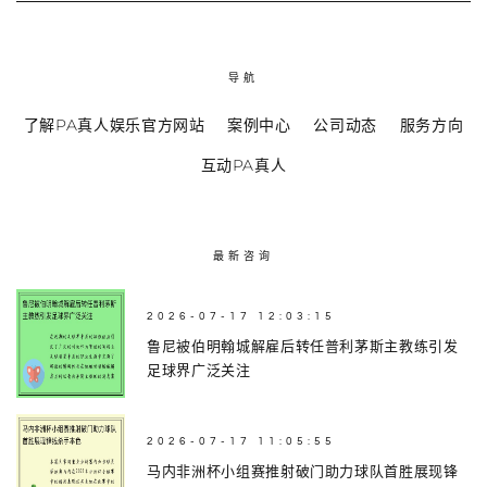
导航
了解PA真人娱乐官方网站
案例中心
公司动态
服务方向
互动PA真人
最新咨询
2026-07-17 12:03:15
鲁尼被伯明翰城解雇后转任普利茅斯主教练引发
足球界广泛关注
2026-07-17 11:05:55
马内非洲杯小组赛推射破门助力球队首胜展现锋