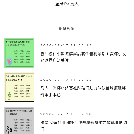
互动PA真人
最新咨询
2026-07-17 12:03:15
鲁尼被伯明翰城解雇后转任普利茅斯主教练引发
足球界广泛关注
2026-07-17 11:05:55
马内非洲杯小组赛推射破门助力球队首胜展现锋
线杀手本色
2026-07-17 10:07:38
雅赞·奈马特亚洲杯半决赛精彩挑射力破韩国队球
门