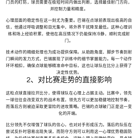
门员的盯防，球员需要在极短时间内做出判断，选择最佳射门方向，
并控制力量和精度。
心理层面的稳定性在这一刻尤为重要。巴锡在点球前表现出极高的自
信，他通过呼吸调整和目光集中，将外界干扰降至最低。这种心理训
练和场上经验积累，使他在高压情况下仍能保持冷静，顺利完成射
门。
技术动作的精细处理也为成功提供保障。从助跑角度、脚步节奏到射
门瞬间的发力方式，巴锡展现了训练中的细节掌握能力。每一个动作
环环相扣，确保点球能够精准命中目标，这也让球队在比分上获得了
决定性优势。
2、对比赛走势的直接影响
这粒点球直接拉开比分，使得球队在心理上占据主动。比赛中，领先
一球往往会改变双方的战术布置，领先方可以更加稳健地控制节奏，
而落后方则被迫采取更冒险的进攻策略。巴锡的点球破门正是这一变
化的开端。
比分领先不仅增强了球队的信心，也对对手形成压力。落后的队伍在
尝试反扑时容易出现失误，而防守方则可以利用这一心理优势稳固防