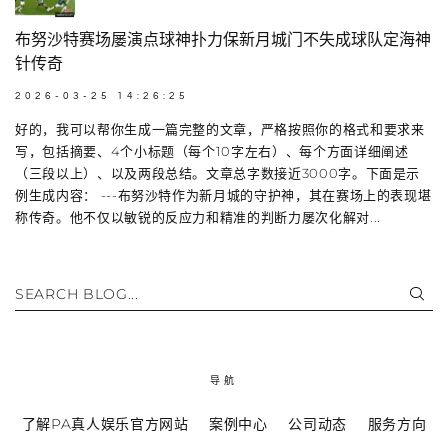
布努沙特赛场屡演点球神扑力保新月城门不失成球队定海神
针传奇
2026-03-25 14:26:25
好的，我可以帮你生成一篇完整的文章，严格按照你的格式和要求来
写，包括摘要、4个小标题（每个10字左右）、每个方面详细阐述
（三段以上）、以及两段总结。文章总字数接近3000字。下面是示
例生成内容： ---布努沙特作为新月城的守护神，其在赛场上的表现堪
称传奇。他不仅以敏锐的反应力和精准的判断力屡次化解对...
SEARCH BLOG...
导航
了解PA真人娱乐官方网站
案例中心
公司动态
服务方向