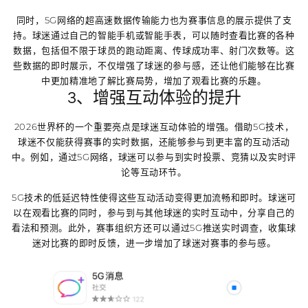
同时，5G网络的超高速数据传输能力也为赛事信息的展示提供了支
持。球迷通过自己的智能手机或智能手表，可以随时查看比赛的各种
数据，包括但不限于球员的跑动距离、传球成功率、射门次数等。这
些数据的即时展示，不仅增强了球迷的参与感，还让他们能够在比赛
中更加精准地了解比赛局势，增加了观看比赛的乐趣。
3、增强互动体验的提升
2026世界杯的一个重要亮点是球迷互动体验的增强。借助5G技术，
球迷不仅能获得赛事的实时数据，还能够参与到更丰富的互动活动
中。例如，通过5G网络，球迷可以参与到实时投票、竞猜以及实时评
论等互动环节。
5G技术的低延迟特性使得这些互动活动变得更加流畅和即时。球迷可
以在观看比赛的同时，参与到与其他球迷的实时互动中，分享自己的
看法和预测。此外，赛事组织方还可以通过5G推送实时调查，收集球
迷对比赛的即时反馈，进一步增加了球迷对赛事的参与感。