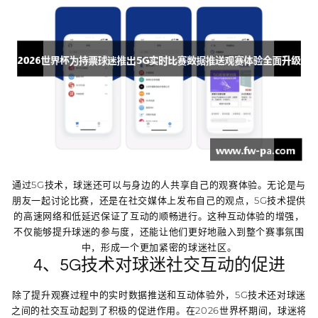
通过5G技术，球迷还可以与身边的人共享自己的观赛体验。无论是与
朋友一起讨论比赛，还是在社交媒体上发布自己的观点，5G技术提供
的高速网络和低延迟保证了互动的顺畅进行。这种互动体验的增强，
不仅能够提升球迷的参与度，还能让他们更好地融入到整个赛事氛围
中，形成一个更加紧密的球迷社区。
4、5G技术对球迷社交互动的促进
除了提升观赛过程中的实时数据推送和互动体验外，5G技术还对球迷
之间的社交互动起到了积极的促进作用。在2026世界杯期间，球迷将