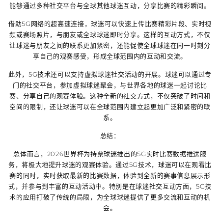
能够通过多种社交平台与全球其他球迷互动，分享比赛的精彩瞬间。
借助5G网络的超高速连接，球迷可以快速上传比赛精彩片段、实时视
频或赛场照片，与朋友或全球球迷即时分享。这样的互动方式，不仅
让球迷与朋友之间的联系更加紧密，还能促使全球球迷在同一时刻分
享自己的观赛感受，形成全球范围内的互动和交流。
此外，5G技术还可以支持虚拟球迷社交活动的开展。球迷可以通过专
门的社交平台，参加虚拟球迷聚会，与世界各地的球迷一起讨论比
赛、分享自己的观赛体验。这种全新的社交方式，不仅突破了时间和
空间的限制，还让球迷可以在全球范围内建立起更加广泛和紧密的联
系。
总结：
总体而言，2026世界杯为持票球迷推出的5G实时比赛数据推送服
务，将极大地提升球迷的观赛体验。通过5G技术，球迷可以在观看比
赛的同时，实时获取最新的比赛数据，体验到全新的赛事信息展示形
式，并参与到丰富的互动活动中。特别是在球迷社交互动方面，5G技
术的应用打破了传统的局限，为全球球迷提供了更多交流和互动的机
会。