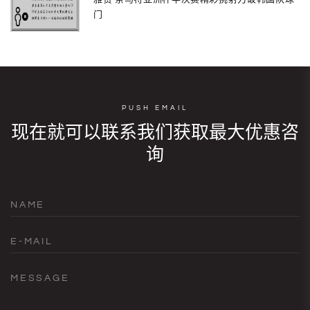
门
PUSH EMAIL
现在就可以联系我们获取最大优惠咨
询
NAME
E-MAIL
MESSAGE