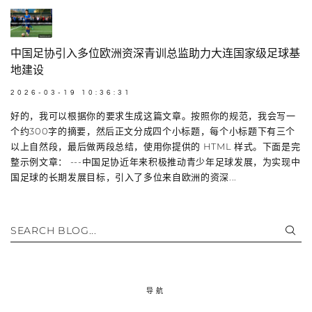
中国足协引入多位欧洲资深青训总监助力大连国家级足球基
地建设
2026-03-19 10:36:31
好的，我可以根据你的要求生成这篇文章。按照你的规范，我会写一
个约300字的摘要，然后正文分成四个小标题，每个小标题下有三个
以上自然段，最后做两段总结，使用你提供的 HTML 样式。下面是完
整示例文章： ---中国足协近年来积极推动青少年足球发展，为实现中
国足球的长期发展目标，引入了多位来自欧洲的资深...
SEARCH BLOG...
导航