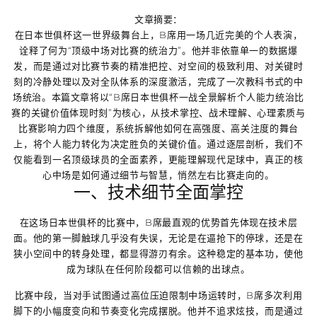
文章摘要：
在日本世俱杯这一世界级舞台上，B席用一场几近完美的个人表演，
诠释了何为“顶级中场对比赛的统治力”。他并非依靠单一的数据爆
发，而是通过对比赛节奏的精准把控、对空间的极致利用、对关键时
刻的冷静处理以及对全队体系的深度激活，完成了一次教科书式的中
场统治。本篇文章将以“B席日本世俱杯一战全景解析个人能力统治比
赛的关键价值体现时刻”为核心，从技术掌控、战术理解、心理素质与
比赛影响力四个维度，系统拆解他如何在高强度、高关注度的舞台
上，将个人能力转化为决定胜负的关键价值。通过逐层剖析，我们不
仅能看到一名顶级球员的全面素养，更能理解现代足球中，真正的核
心中场是如何通过细节与智慧，悄然左右比赛走向的。
一、技术细节全面掌控
在这场日本世俱杯的比赛中，B席最直观的优势首先体现在技术层
面。他的第一脚触球几乎没有失误，无论是在逼抢下的停球，还是在
狭小空间中的转身处理，都显得游刃有余。这种稳定的基本功，使他
成为球队在任何阶段都可以信赖的出球点。
比赛中段，当对手试图通过高位压迫限制中场运转时，B席多次利用
脚下的小幅度变向和节奏变化完成摆脱。他并不追求炫技，而是通过