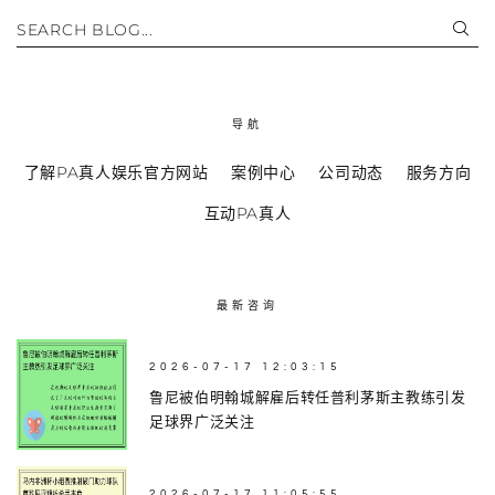
SEARCH BLOG...
导航
了解PA真人娱乐官方网站
案例中心
公司动态
服务方向
互动PA真人
最新咨询
2026-07-17 12:03:15
鲁尼被伯明翰城解雇后转任普利茅斯主教练引发
足球界广泛关注
2026-07-17 11:05:55