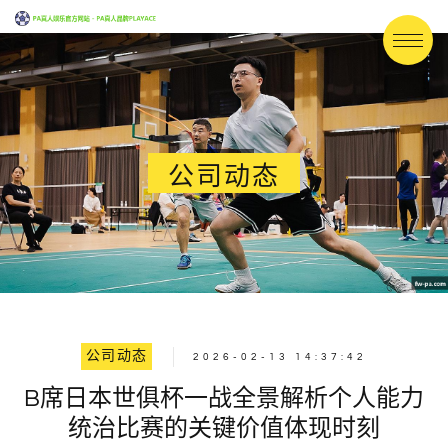
公司动态
公司动态
2026-02-13 14:37:42
B席日本世俱杯一战全景解析个人能力
统治比赛的关键价值体现时刻